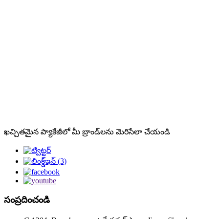
ఖచ్చితమైన ప్యాకేజీలో మీ బ్రాండ్‌లను మెరిసేలా చేయండి
సంప్రదించండి