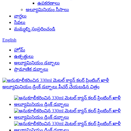
ఉపకరణాలు
అల్యూమినియం సీసాలు
వార్తలు
సేవలు
మమ్మల్ని సంప్రదించండి
English
హోమ్
ఉత్పత్తులు
అల్యూమినియం డబ్బాలు
ప్రామాణిక డబ్బాలు