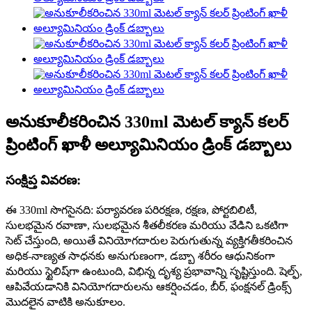
అనుకూలీకరించిన 330ml మెటల్ క్యాన్ కలర్
ప్రింటింగ్ ఖాళీ అల్యూమినియం డ్రింక్ డబ్బాలు
సంక్షిప్త వివరణ:
ఈ 330ml సొగసైనది: పర్యావరణ పరిరక్షణ, రక్షణ, పోర్టబిలిటీ,
సులభమైన రవాణా, సులభమైన శీతలీకరణ మరియు వేడిని ఒకటిగా
సెట్ చేస్తుంది, అయితే వినియోగదారుల పెరుగుతున్న వ్యక్తిగతీకరించిన
అధిక-నాణ్యత సాధనకు అనుగుణంగా, డబ్బా శరీరం ఆధునికంగా
మరియు స్టైలిష్‌గా ఉంటుంది, విభిన్న దృశ్య ప్రభావాన్ని సృష్టిస్తుంది. షెల్ఫ్,
ఆపివేయడానికి వినియోగదారులను ఆకర్షించడం, బీర్, ఫంక్షనల్ డ్రింక్స్
మొదలైన వాటికి అనుకూలం.