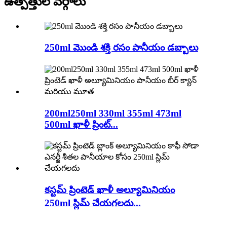
ఉత్పత్తుల వర్గాలు
250ml మొండి శక్తి రసం పానీయం డబ్బాలు
200ml250ml 330ml 355ml 473ml
500ml ఖాళీ ప్రింట్...
కస్టమ్ ప్రింటెడ్ ఖాళీ అల్యూమినియం
250ml స్లిమ్ చేయగలదు...