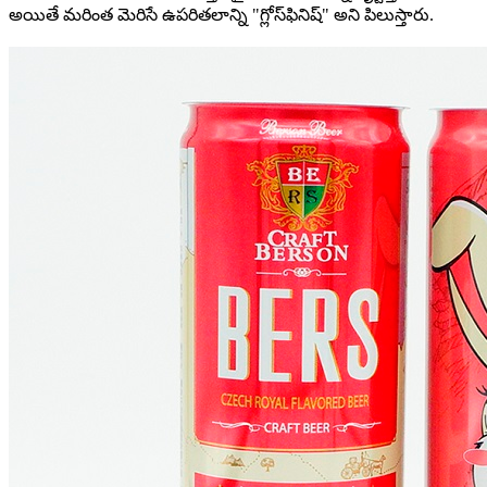
అయితే మరింత మెరిసే ఉపరితలాన్ని "గ్లోస్‌ఫినిష్" అని పిలుస్తారు.