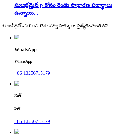
సులభమైన p కోసం రెండు సాధారణ పదార్థాలు
ఉన్నాయి...
© కాపీరైట్ - 2010-2024 : సర్వ హక్కులు ప్రత్యేకించబడినవి.
WhatsApp
WhatsApp
+86-13256715179
సెల్
సెల్
+86-13256715179