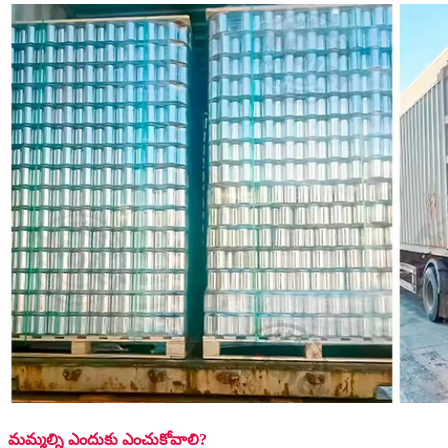
మమ్మల్ని ఎందుకు ఎంచుకోవాలి?