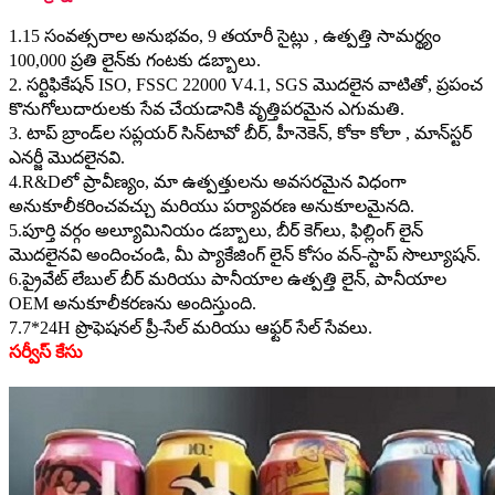
1.15 సంవత్సరాల అనుభవం, 9 తయారీ సైట్లు , ఉత్పత్తి సామర్థ్యం
100,000 ప్రతి లైన్‌కు గంటకు డబ్బాలు.
2. సర్టిఫికేషన్ ISO, FSSC 22000 V4.1, SGS మొదలైన వాటితో, ప్రపంచ
కొనుగోలుదారులకు సేవ చేయడానికి వృత్తిపరమైన ఎగుమతి.
3. టాప్ బ్రాండ్‌ల సప్లయర్ సిన్‌టావో బీర్, హీనెకెన్, కోకా కోలా , మాన్‌స్టర్
ఎనర్జీ మొదలైనవి.
4.R&Dలో ప్రావీణ్యం, మా ఉత్పత్తులను అవసరమైన విధంగా
అనుకూలీకరించవచ్చు మరియు పర్యావరణ అనుకూలమైనది.
5.పూర్తి వర్గం అల్యూమినియం డబ్బాలు, బీర్ కెగ్‌లు, ఫిల్లింగ్ లైన్
మొదలైనవి అందించండి, మీ ప్యాకేజింగ్ లైన్ కోసం వన్-స్టాప్ సొల్యూషన్.
6.ప్రైవేట్ లేబుల్ బీర్ మరియు పానీయాల ఉత్పత్తి లైన్, పానీయాల
OEM అనుకూలీకరణను అందిస్తుంది.
7.7*24H ప్రొఫెషనల్ ప్రీ-సేల్ మరియు ఆఫ్టర్ సేల్ సేవలు.
సర్వీస్ కేసు