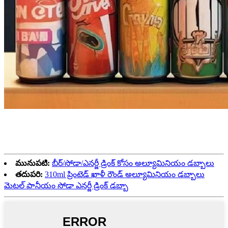
మునుపటి:
బీర్/సోడా/ఎనర్జీ డ్రింక్ కోసం అల్యూమినియం డబ్బాలు
తదుపరి:
310ml ప్రింటెడ్ ఖాళీ రౌండ్ అల్యూమినియం డబ్బాలు
మెటల్ పానీయం సోడా ఎనర్జీ డ్రింక్ డబ్బా