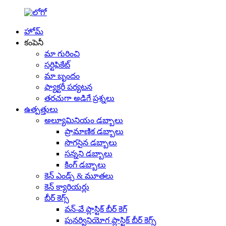
హోమ్
కంపెనీ
మా గురించి
సర్టిఫికేట్
మా బృందం
ఫ్యాక్టరీ పర్యటన
తరచుగా అడిగే ప్రశ్నలు
ఉత్పత్తులు
అల్యూమినియం డబ్బాలు
ప్రామాణిక డబ్బాలు
సొగసైన డబ్బాలు
సన్నని డబ్బాలు
కింగ్ డబ్బాలు
కెన్ ఎండ్స్ & మూతలు
కెన్ క్యారియర్లు
బీర్ కెగ్స్
వన్-వే ప్లాస్టిక్ బీర్ కెగ్
పునర్వినియోగ ప్లాస్టిక్ బీర్ కెగ్స్