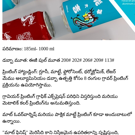
పరిమాణం: 185ml- 1000 ml
డబ్బా మూత: ఈజీ పుల్ మూత 200# 202# 206# 209# 113#
ప్రింటింగ్ హ్యాండ్లింగ్: గ్లూసీ, మాట్టే, ఫ్లోరోసెంట్, థర్మోక్రోమిక్, లేజర్
మేము అల్యూమినియం డబ్బా ఉత్పత్తి కోసం 8 రంగుల గ్రావర్ ప్రింటింగ్
ప్రక్రియను ఉపయోగిస్తాము.
గ్రావియర్ ప్రింటింగ్ గ్రాఫిక్ ఎక్స్‌ప్రెషన్ పరిధిని విస్తరిస్తుంది మరియు
మెటాలిక్ కలర్ ప్రింటింగ్‌ను అనుమతిస్తుంది.
మాట్ ఓవర్‌వార్నిష్ మరియు పాక్షిక మాట్టే ప్రింటింగ్ కూడా అందుబాటులో
ఉన్నాయి.
"మాట్ ఫినిష్" మెరిసేది కాని నిస్తేజమైన ఉపరితలాన్ని సృష్టిస్తుంది,