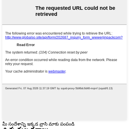
మీ సందేశాన్ని ఇక్కడ వ్రాసి మాకు పంపండి