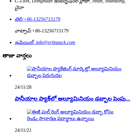
C-1304, Donghuan ఇంటర్నేషనల్ ప్లాజా, Jinan, Shandong,
చైనా
టెలి:
+86-13256715179
వాట్సాప్:
+86-13256715179
ఇమెయిల్:
info@erjinpack.com
తాజా వార్తలు
24/11/28
పానీయాల ప్యాక్‌లో అల్యూమినియం డబ్బాల పెంపు...
24/11/21