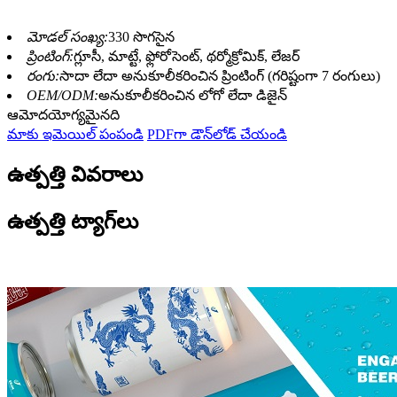
మోడల్ సంఖ్య:
330 సొగసైన
ప్రింటింగ్:
గ్లూసీ, మాట్టే, ఫ్లోరోసెంట్, థర్మోక్రోమిక్, లేజర్
రంగు:
సాదా లేదా అనుకూలీకరించిన ప్రింటింగ్ (గరిష్టంగా 7 రంగులు)
OEM/ODM:
అనుకూలీకరించిన లోగో లేదా డిజైన్
ఆమోదయోగ్యమైనది
మాకు ఇమెయిల్ పంపండి
PDFగా డౌన్‌లోడ్ చేయండి
ఉత్పత్తి వివరాలు
ఉత్పత్తి ట్యాగ్‌లు