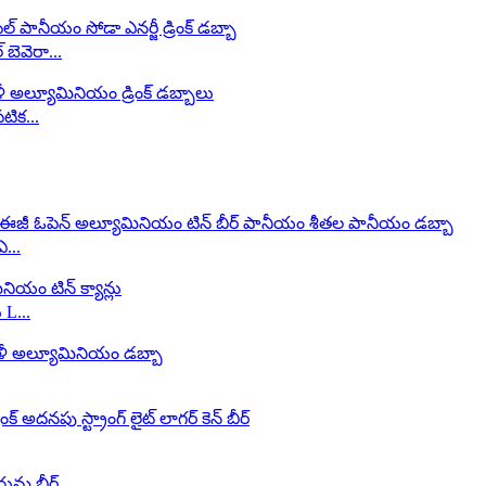
బెవెరా...
టిక...
ఎ...
 L...