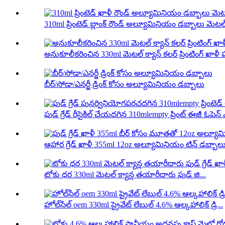
310ml ప్రింటెడ్ బ్లాంక్ రౌండ్ అల్యూమినియం డబ్బాలు మెటల్ 
అనుకూలీకరించిన 330ml మెటల్ క్యాన్ కలర్ ప్రింటింగ్ ఖాళీ ప
బీర్/సోడా/ఎనర్జీ డ్రింక్ కోసం అల్యూమినియం డబ్బాలు
ఫుడ్ గ్రేడ్ రీసైకిల్ చేయదగిన 310mlempty ప్రింట్ ఈజీ ఓపెన్ 
ఆహార గ్రేడ్ ఖాళీ 355ml 12oz అల్యూమినియం టిన్ డబ్బాలు
టోకు ధర 330ml మెటల్ క్యాన్ల తయారీదారు ఫుడ్ జి...
హోల్‌సేల్ oem 330ml ప్రైవేట్ లేబుల్ 4.6% ఆల్కహాలిక్ డ్రి...