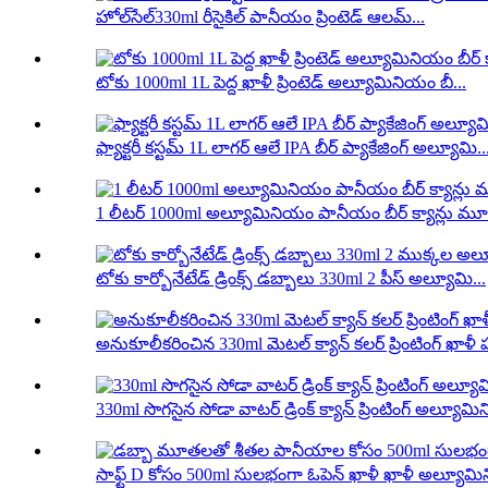
హోల్‌సేల్330ml రీసైకిల్ పానీయం ప్రింటెడ్ ఆలమ్...
టోకు 1000ml 1L పెద్ద ఖాళీ ప్రింటెడ్ అల్యూమినియం బీ...
ఫ్యాక్టరీ కస్టమ్ 1L లాగర్ ఆలే IPA బీర్ ప్యాకేజింగ్ అల్యూమి..
1 లీటర్ 1000ml అల్యూమినియం పానీయం బీర్ క్యాన్లు మ
టోకు కార్బోనేటేడ్ డ్రింక్స్ డబ్బాలు 330ml 2 పీస్ అల్యూమి...
అనుకూలీకరించిన 330ml మెటల్ క్యాన్ కలర్ ప్రింటింగ్ ఖాళీ ప
330ml సొగసైన సోడా వాటర్ డ్రింక్ క్యాన్ ప్రింటింగ్ అల్యూమి
సాఫ్ట్ D కోసం 500ml సులభంగా ఓపెన్ ఖాళీ ఖాళీ అల్యూమి