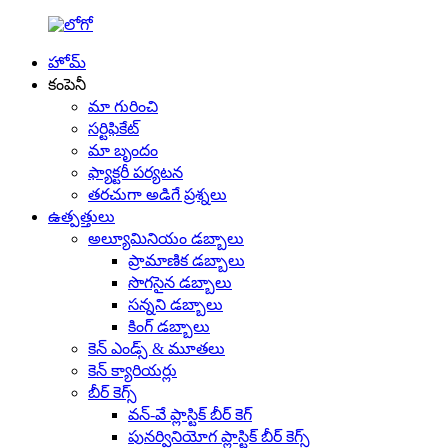
హోమ్
కంపెనీ
మా గురించి
సర్టిఫికేట్
మా బృందం
ఫ్యాక్టరీ పర్యటన
తరచుగా అడిగే ప్రశ్నలు
ఉత్పత్తులు
అల్యూమినియం డబ్బాలు
ప్రామాణిక డబ్బాలు
సొగసైన డబ్బాలు
సన్నని డబ్బాలు
కింగ్ డబ్బాలు
కెన్ ఎండ్స్ & మూతలు
కెన్ క్యారియర్లు
బీర్ కెగ్స్
వన్-వే ప్లాస్టిక్ బీర్ కెగ్
పునర్వినియోగ ప్లాస్టిక్ బీర్ కెగ్స్