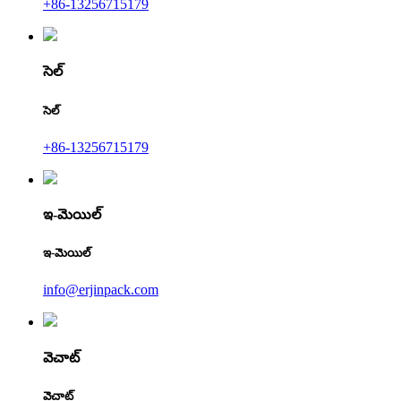
+86-13256715179
సెల్
సెల్
+86-13256715179
ఇ-మెయిల్
ఇ-మెయిల్
info@erjinpack.com
వెచాట్
వెచాట్