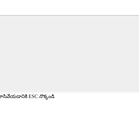
మూసివేయడానికి ESC నొక్కండి