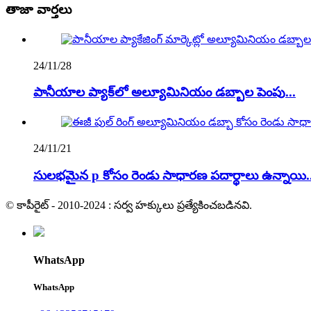
తాజా వార్తలు
24/11/28
పానీయాల ప్యాక్‌లో అల్యూమినియం డబ్బాల పెంపు...
24/11/21
సులభమైన p కోసం రెండు సాధారణ పదార్థాలు ఉన్నాయి..
© కాపీరైట్ - 2010-2024 : సర్వ హక్కులు ప్రత్యేకించబడినవి.
WhatsApp
WhatsApp