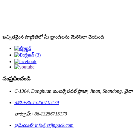
ఖచ్చితమైన ప్యాకేజీలో మీ బ్రాండ్‌లను మెరిసేలా చేయండి
సంప్రదించండి
C-1304, Donghuan ఇంటర్నేషనల్ ప్లాజా, Jinan, Shandong, చైనా
టెలి:
+86-13256715179
వాట్సాప్:
+86-13256715179
ఇమెయిల్:
info@erjinpack.com