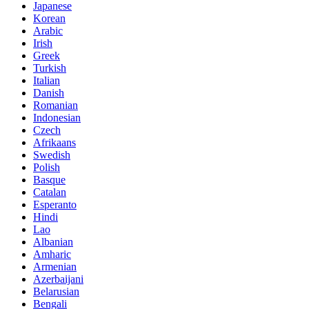
Japanese
Korean
Arabic
Irish
Greek
Turkish
Italian
Danish
Romanian
Indonesian
Czech
Afrikaans
Swedish
Polish
Basque
Catalan
Esperanto
Hindi
Lao
Albanian
Amharic
Armenian
Azerbaijani
Belarusian
Bengali