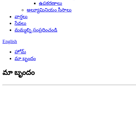
ఉపకరణాలు
అల్యూమినియం సీసాలు
వార్తలు
సేవలు
మమ్మల్ని సంప్రదించండి
English
హోమ్
మా బృందం
మా బృందం