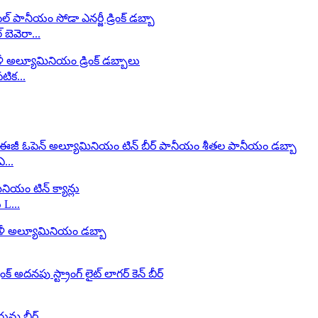
బెవెరా...
టిక...
ఎ...
 L...