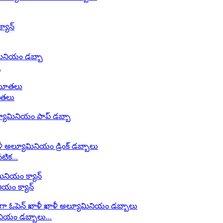
.
ూతలు
టిక...
నియం క్యాన్
నియం డబ్బాలు...