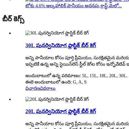
టోకు 4.6% ఆల్కహాలిక్ పానీయం అదనపు క్రాఫ్ట్ మెలో...
బీర్ కెగ్స్
30L పునర్వినియోగ ప్లాస్టిక్ బీర్ కెగ్
అన్ని పానీయాల కోసం పూర్తి ప్రీమియం, సురక్షితమైన మరియు ఆ
ఇప్పటికే ఉన్న అన్ని స్టెయిన్‌లెస్ స్టీల్ కెగ్‌ల కోసం ఇన్నోవేటివ
అందుబాటులో ఉన్న పరిమాణం: 5L, 15L, 18L, 20L, 30L.
ఈటె అందుబాటులో ఉంది: G, A, S
విచారణ
వివరాలు
20L పునర్వినియోగ ప్లాస్టిక్ బీర్ కెగ్
అన్ని పానీయాల కోసం పూర్తి ప్రీమియం, సురక్షితమైన మరియు ఆ