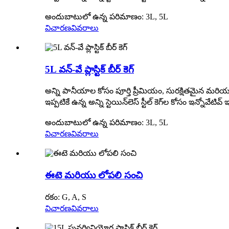
అందుబాటులో ఉన్న పరిమాణం: 3L, 5L
విచారణ
వివరాలు
5L వన్-వే ప్లాస్టిక్ బీర్ కెగ్
అన్ని పానీయాల కోసం పూర్తి ప్రీమియం, సురక్షితమైన మరియు ఆ
ఇప్పటికే ఉన్న అన్ని స్టెయిన్‌లెస్ స్టీల్ కెగ్‌ల కోసం ఇన్నోవేటివ
అందుబాటులో ఉన్న పరిమాణం: 3L, 5L
విచారణ
వివరాలు
ఈటె మరియు లోపలి సంచి
రకం: G, A, S
విచారణ
వివరాలు